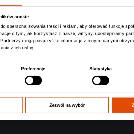
 plików cookie
do spersonalizowania treści i reklam, aby oferować funkcje sp
ka, czasami urocza; czasami słoneczna, a czasami
ormacje o tym, jak korzystasz z naszej witryny, udostępniamy p
czerości. Przekonajcie się na własne uszy.
Partnerzy mogą połączyć te informacje z innymi danymi otrzym
nia z ich usług.
0063697038084
s
Preferencje
Statystyka
saw/
Zezwól na wybór
Z