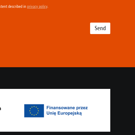
xtent described in
privacy policy
.
Send