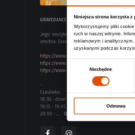
Niniejsza strona korzysta z
GRAVEDANCER (USA) folk:
Wykorzystujemy pliki cookie 
Jego muzyka jest jak życie – czasami gorz
ruch w naszej witrynie. Inf
smutna. Gravedancer gra folk pełen emocji i sz
reklamowym i analitycznym. 
uzyskanymi podczas korzysta
https://www.facebook.com/profile.php?id=10
Wybór
https://www.youtube.com/watch?v=iFHIZQdoId
Niezbędne
zgody
https://www.instagram.com/gravedancerarkin
-
Czasówka:
18:30 - drzwi
19:15 - 19:45 -
Gravedancer
Odmowa
20:00 - ... -
Shawn James