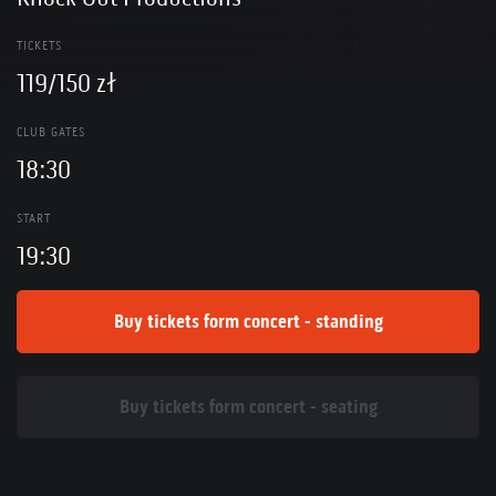
TICKETS
119/150 zł
CLUB GATES
18:30
START
19:30
Buy tickets form concert - standing
Buy tickets form concert - seating