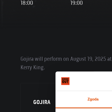
18:00
19:00
Gojira will perform on August 19, 2025 at
Kerry King.
Zgoda
GOJIRA