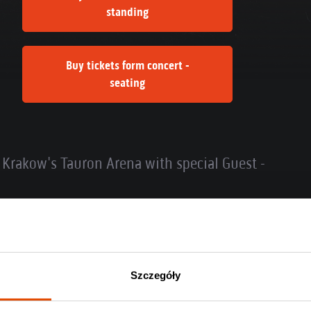
standing
Buy tickets form concert -
seating
 Krakow's Tauron Arena with special Guest -
Szczegóły