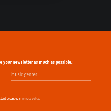
ze your newsletter as much as possible.:
xtent described in
privacy policy
.