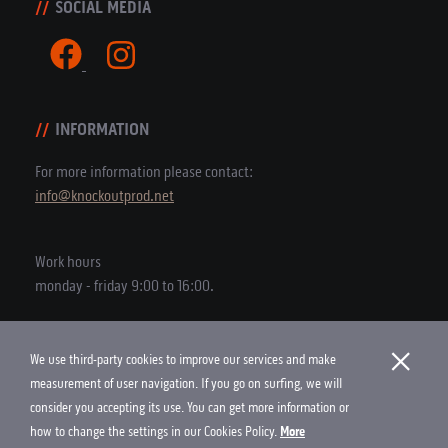
SOCIAL MEDIA
INFORMATION
For more information please contact:
info@knockoutprod.net
Work hours
monday - friday 9:00 to 16:00.
×
We use third-party cookies to improve our services and make
Copyright © 2026 Knock Out Productions
measurement of user navigation. If you go on surfing, we will
consider you accepting its use. You can get more information or
Cookies Policy
how to change the settings in our Cookies Policy.
More
Project and implementation