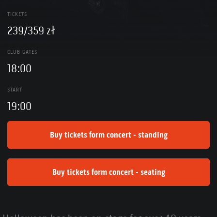
TICKETS
239/359 zł
CLUB GATES
18:00
START
19:00
Buy tickets form concert - standing
Buy tickets form concert - seating