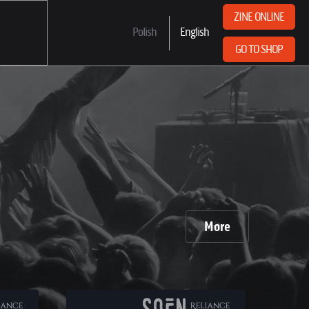
ZINE ONLINE
Polish
English
GO TO SHOP
More