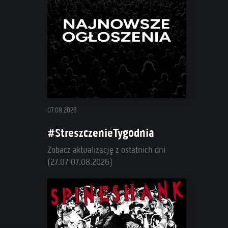
07.08.2026
#StreszczenieTygodnia
Zobacz aktualizację z ostatnich dni
(27.07-07.08.2026)