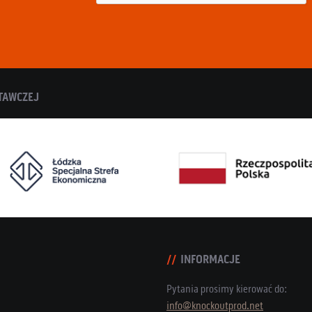
TAWCZEJ
INFORMACJE
Pytania prosimy kierować do:
info@knockoutprod.net