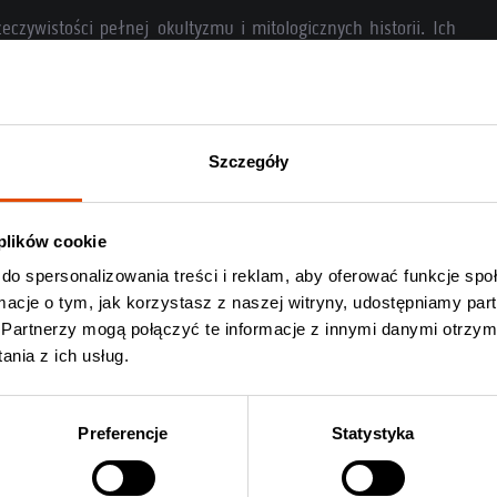
eczywistości pełnej okultyzmu i mitologicznych historii. Ich
cja szaleństwa. Na polskich koncertach Proscriptor pojawi się
owanym ze szlachetnych melodii, ale nie myślcie sobie, że
. Główną siłą tego założonego w Norwegii projektu jest
Szczegóły
mi ezoteryczne fascynacje, ale także wyrażany wszem i wobec
 plików cookie
 death/blackmetalowym miszmaszem bez opcji na jakąkolwiek
do spersonalizowania treści i reklam, aby oferować funkcje sp
ormacje o tym, jak korzystasz z naszej witryny, udostępniamy p
Partnerzy mogą połączyć te informacje z innymi danymi otrzym
tore
(
druki kolekcjonerskie).
nia z ich usług.
Preferencje
Statystyka
 koncercie Absu
Kup bilet Absu