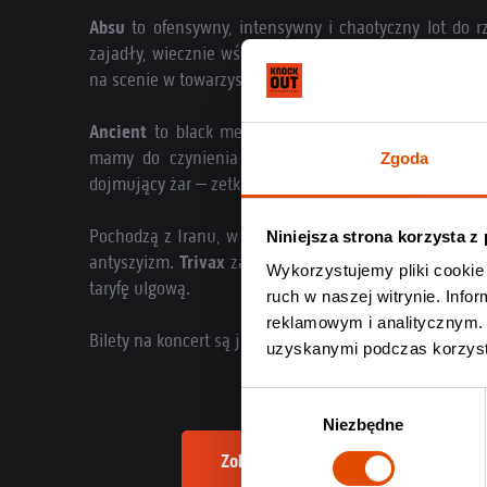
Absu
to ofensywny, intensywny i chaotyczny lot do rz
zajadły, wiecznie wściekły black/thrash metal to esen
na scenie w towarzystwie muzyków
Zemial
.
Ancient
to black metal postawiony na gruncie uform
mamy do czynienia z czymś bezpiecznym i kojącym
Zgoda
dojmujący żar – zetkniecie się z nim już wkrótce.
Pochodzą z Iranu, w tekstach pielęgnują między inny
Niniejsza strona korzysta z
antyszyizm.
Trivax
zaatakują nas ostrym jak brzytwa
Wykorzystujemy pliki cookie 
taryfę ulgową.
ruch w naszej witrynie. Inf
reklamowym i analitycznym. 
Bilety na koncert są już dostępne na
Knock Out Music S
uzyskanymi podczas korzysta
Wybór
Niezbędne
zgody
Zobacz informacje o nadchodzącym