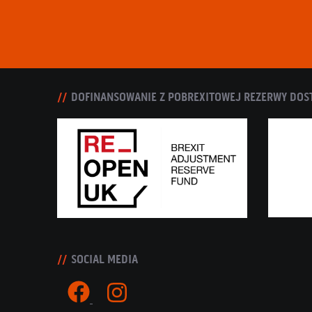
DOFINANSOWANIE Z POBREXITOWEJ REZERWY DOS
SOCIAL MEDIA