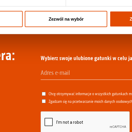
Zezwól na wybór
Z
ra:
Wybierz swoje ulubione gatunki w celu ja
Chcę otrzymywać informacje o wszystkich gatunkach 
Zgadzam się na przetwarzanie moich danych osobowyc