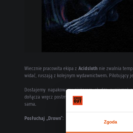
Wiecznie pracowita ekipa z
Acidsloth
nie zwalnia tempa
widać, ruszają z kolejnym wydawnictwem. Pilotujący je
Dostajemy napakowany ciężarem sludge o niemal pu
dołącza wręcz postmetalowa melodia. Obyśmy usłyszel
sama.
Posłuchaj „Drown”
:
Zgoda