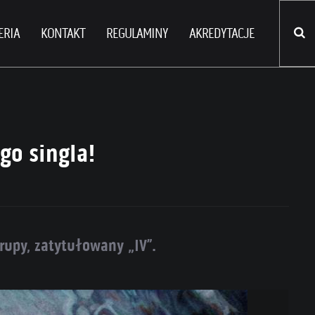
ERIA
KONTAKT
REGULAMINY
AKREDYTACJE
go singla!
upy, zatytułowany „IV”.