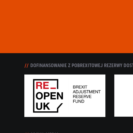
DOFINANSOWANIE Z POBREXITOWEJ REZERWY DOS