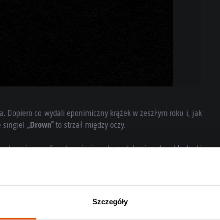
. Dopiero co wydali eponimiczny krążek w zeszłym roku i, jak
 singiel
„Drown”
to strzał między oczy.
nkowej specyfice brzmienia, ale pod koniec do układanki
i to 28 maja w Hype Parku, bo od takich riffów czaszka pęka
Szczegóły