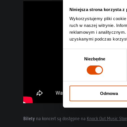
Niniejsza strona korzysta z
Wykorzystujemy pliki cookie 
ruch w naszej witrynie. Inf
reklamowym i analitycznym. 
uzyskanymi podczas korzysta
Wybór
Niezbędne
zgody
Odmowa
Bilety
na koncert są dostępne na
Knock Out Music Stor