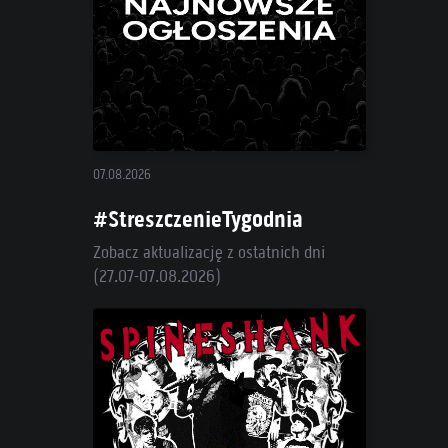
07.08.2026
#StreszczenieTygodnia
Zobacz aktualizację z ostatnich dni
(27.07-07.08.2026)