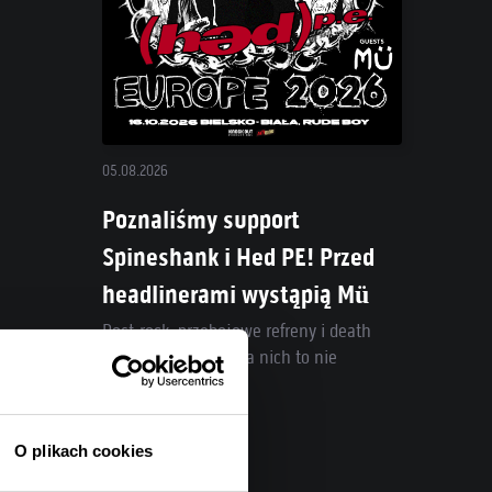
05.08.2026
Poznaliśmy support
Spineshank i Hed PE! Przed
headlinerami wystąpią Mü
Post-rock, przebojowe refreny i death
metal w jednym? Dla nich to nie
problem!
O plikach cookies