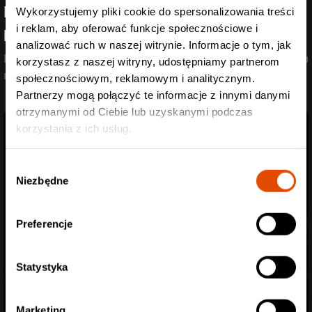
Poznaliśmy support Spineshank i Hed PE! Przed
Wykorzystujemy pliki cookie do spersonalizowania treści
i reklam, aby oferować funkcje społecznościowe i
headlinerami wystąpią Mü
analizować ruch w naszej witrynie. Informacje o tym, jak
Post-rock, przebojowe refreny i death metal w jednym? Dla nich to
korzystasz z naszej witryny, udostępniamy partnerom
nie problem!
społecznościowym, reklamowym i analitycznym.
Partnerzy mogą połączyć te informacje z innymi danymi
otrzymanymi od Ciebie lub uzyskanymi podczas
korzystania z ich usług.
Wybór
Niezbędne
zgody
Preferencje
Statystyka
Marketing