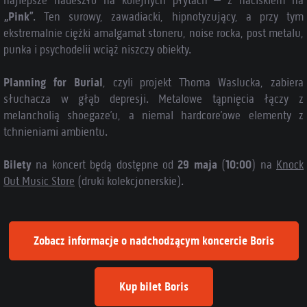
najlepsze nadeszło na kolejnych płytach – z naciskiem na
„Pink”
. Ten surowy, zawadiacki, hipnotyzujący, a przy tym
ekstremalnie ciężki amalgamat stoneru, noise rocka, post metalu,
punka i psychodelii wciąż niszczy obiekty.
Planning for Burial
, czyli projekt Thoma Waslucka, zabiera
słuchacza w głąb depresji. Metalowe tąpnięcia łączy z
melancholią shoegaze’u, a niemal hardcore’owe elementy z
tchnieniami ambientu.
Bilety
na koncert będą dostępne od
29 maja
(
10:00
) na
Knock
Out Music Store
(druki kolekcjonerskie).
Zobacz informacje o nadchodzącym koncercie Boris
Kup bilet Boris