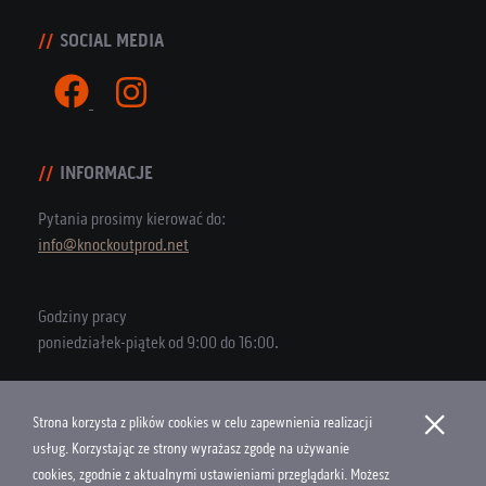
SOCIAL MEDIA
INFORMACJE
Pytania prosimy kierować do:
info@knockoutprod.net
Godziny pracy
poniedziałek-piątek od 9:00 do 16:00.
×
Strona korzysta z plików cookies w celu zapewnienia realizacji
Copyright © 2026 Knock Out Productions
usług. Korzystając ze strony wyrażasz zgodę na używanie
cookies, zgodnie z aktualnymi ustawieniami przeglądarki. Możesz
Polityka Cookies