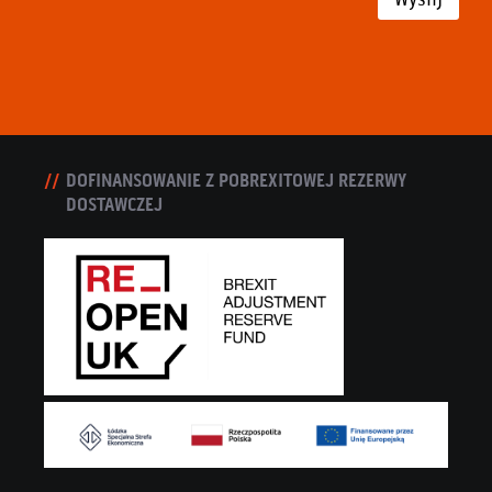
DOFINANSOWANIE Z POBREXITOWEJ REZERWY
DOSTAWCZEJ