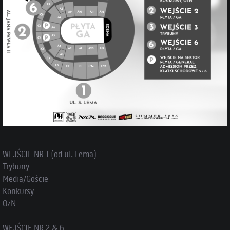
WEJŚCIE NR 1 (od ul. Lema)
Trybuny
Media/Goście
Konkursy
OzN
WEJŚCIE NR 2 & 6