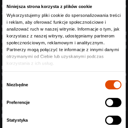
niepełnosprawnych. Miejsca dla osób niepełnosprawnych
Niniejsza strona korzysta z plików cookie
znajdują się w sektorach A4 oraz A7.
Wykorzystujemy pliki cookie do spersonalizowania treści
i reklam, aby oferować funkcje społecznościowe i
GOŚCIE, MEDIA
analizować ruch w naszej witrynie. Informacje o tym, jak
Przy wejściu nr 1 będzie punkt odbioru akredytacji, czynny od
korzystasz z naszej witryny, udostępniamy partnerom
godziny 18:00. Wszystkie informacje dotyczące akredytacji
społecznościowym, reklamowym i analitycznym.
zostaną podane na miejscu oraz mailowo na kilka dni przed
Partnerzy mogą połączyć te informacje z innymi danymi
wydarzeniem.
otrzymanymi od Ciebie lub uzyskanymi podczas
korzystania z ich usług.
NIE CZEKAJ – REAGUJ
Wszystkie uwagi i niedogodności związane z organizacją koncertu
Wybór
prosimy zgłaszać niezwłocznie ochronie lub organizatorowi
Niezbędne
zgody
wydarzenia.
REGULAMIN
Preferencje
Regulamin imprezy masowej jest dostępny na:
https://www.knockoutprod.net/pl/page/regulamin
Statystyka