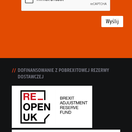
Wyślij
DOFINANSOWANIE Z POBREXITOWEJ REZERWY
DOSTAWCZEJ