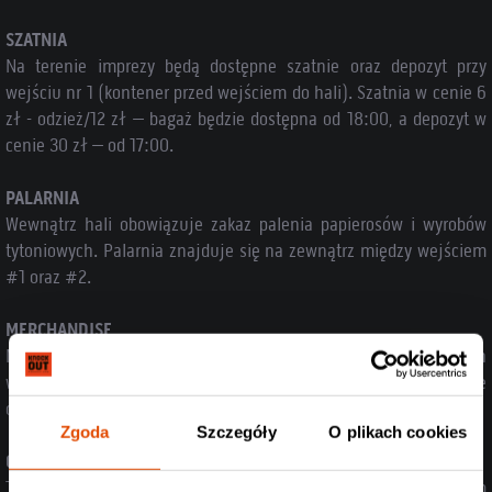
SZATNIA
Na terenie imprezy będą dostępne szatnie oraz depozyt przy
wejściu nr 1 (kontener przed wejściem do hali). Szatnia w cenie 6
zł - odzież/12 zł – bagaż będzie dostępna od 18:00, a depozyt w
cenie 30 zł – od 17:00.
PALARNIA
Wewnątrz hali obowiązuje zakaz palenia papierosów i wyrobów
tytoniowych. Palarnia znajduje się na zewnątrz między wejściem
#1 oraz #2.
MERCHANDISE
Na koncercie będzie dostępny merchandise wszystkich
występujących zespołów. Dostępne będą płatności gotówkowe
oraz bezgotówkowe (kartą).
Zgoda
Szczegóły
O plikach cookies
OSOBY Z NIEPEŁNOSPRAWNOŚCIAMI
Tauron Arena Kraków jest przystosowana do potrzeb osób