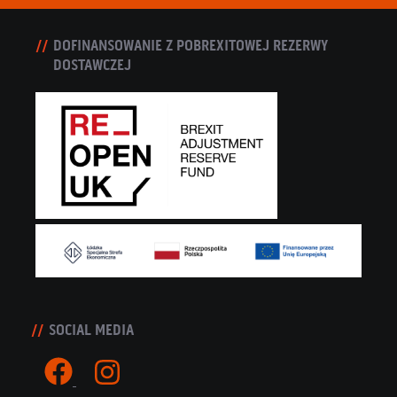
DOFINANSOWANIE Z POBREXITOWEJ REZERWY
DOSTAWCZEJ
SOCIAL MEDIA