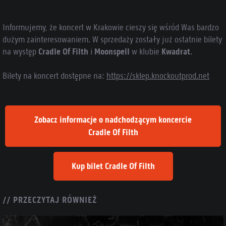
Informujemy, że koncert w Krakowie cieszy się wśród Was bardzo
dużym zainteresowaniem. W sprzedaży zostały już ostatnie bilety
na występ
Cradle Of Filth
i
Moonspell
w klubie
Kwadrat
.
Bilety na koncert dostępne na:
https://sklep.knockoutprod.net
Zobacz informacje o nadchodzącym koncercie
Cradle Of Filth
Kup bilet Cradle Of Filth
// PRZECZYTAJ RÓWNIEŻ