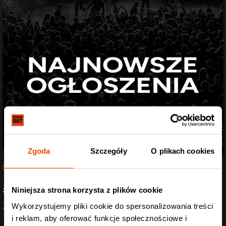
Zgoda
Szczegóły
O plikach cookies
07.08.2026
#StreszczenieTygodnia
Niniejsza strona korzysta z plików cookie
Zobacz aktualizację z ostatnich dni (27.07-07.08.2026)
Wykorzystujemy pliki cookie do spersonalizowania treści
i reklam, aby oferować funkcje społecznościowe i