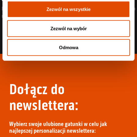
Post-rock, przebojowe refreny i death metal w jednym? Dla nich to
Zezwól na wszystkie
nie problem!
Zezwól na wybór
Odmowa
Dołącz do
newslettera:
Wybierz swoje ulubione gatunki w celu jak
najlepszej personalizacji newslettera: