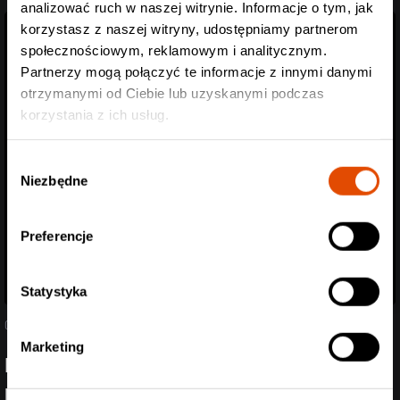
analizować ruch w naszej witrynie. Informacje o tym, jak
korzystasz z naszej witryny, udostępniamy partnerom
społecznościowym, reklamowym i analitycznym.
Partnerzy mogą połączyć te informacje z innymi danymi
otrzymanymi od Ciebie lub uzyskanymi podczas
korzystania z ich usług.
Wybór
Niezbędne
zgody
Preferencje
Statystyka
05.08.2026
Marketing
Poznaliśmy support Spineshank i Hed PE! Przed
headlinerami wystąpią Mü