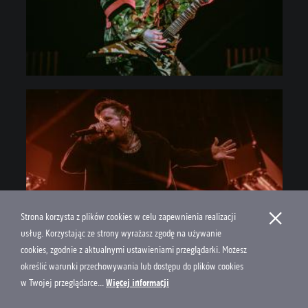
×
Strona korzysta z plików cookies w celu zapewnienia realizacji
usług. Korzystając ze strony wyrażasz zgodę na używanie
cookies, zgodnie z aktualnymi ustawieniami przeglądarki. Możesz
określić warunki przechowywania lub dostępu do plików cookies
w Twojej przeglądarce...
Więcej informacji