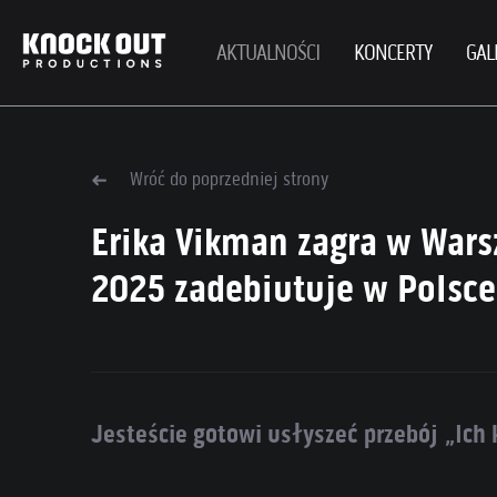
AKTUALNOŚCI
KONCERTY
GAL
Wróć do poprzedniej strony
Erika Vikman zagra w Warsz
2025 zadebiutuje w Polsce
Jesteście gotowi usłyszeć przebój „Ic