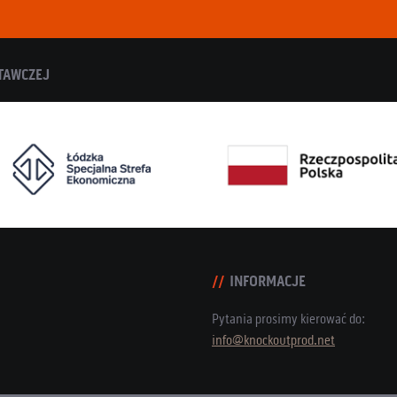
TAWCZEJ
INFORMACJE
Pytania prosimy kierować do:
info@knockoutprod.net