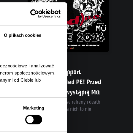
O plikach cookies
05.08.2026
ołecznościowe i analizować
Poznaliśmy support
artnerom społecznościowym,
anymi od Ciebie lub
Spineshank i Hed PE! Przed
headlinerami wystąpią Mü
Post-rock, przebojowe refreny i death
Marketing
metal w jednym? Dla nich to nie
problem!