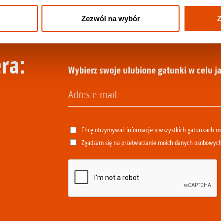
Zezwól na wybór
Z
ra:
Wybierz swoje ulubione gatunki w celu ja
Chcę otrzymywać informacje o wszystkich gatunkach 
Zgadzam się na przetwarzanie moich danych osobowyc