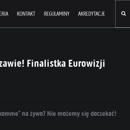
ERIA
KONTAKT
REGULAMINY
AKREDYTACJE
awie! Finalistka Eurowizji
h komme” na żywo? Nie możemy się doczekać!