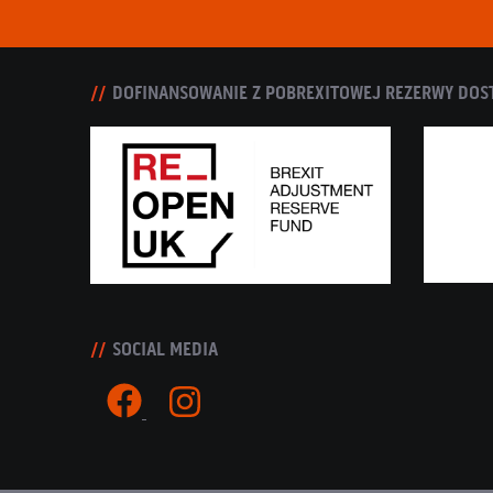
DOFINANSOWANIE Z POBREXITOWEJ REZERWY DOS
SOCIAL MEDIA