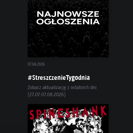
07.08.2026
#StreszczenieTygodnia
Zobacz aktualizację z ostatnich dni
(27.07-07.08.2026)