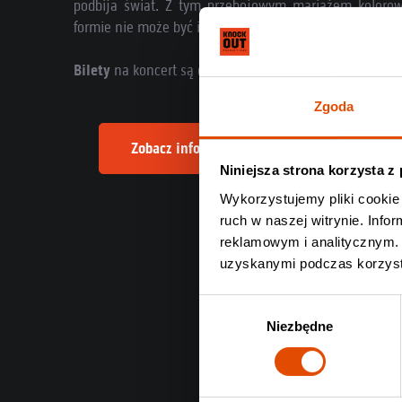
podbija świat. Z tym przebojowym mariażem kolorow
formie nie może być inaczej.
Bilety
na koncert są dostępne na
Knock Out Music Stor
Zgoda
Zobacz informacje o nadchodzącym koncerc
Niniejsza strona korzysta z
Wykorzystujemy pliki cookie 
ruch w naszej witrynie. Inf
reklamowym i analitycznym. 
uzyskanymi podczas korzysta
Wybór
Niezbędne
zgody