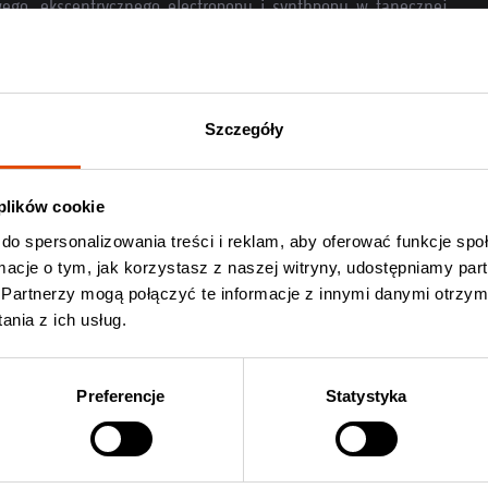
ego, ekscentrycznego electropopu i synthpopu w tanecznej
e
(druki kolekcjonerskie).
Szczegóły
ie Erika Vikman
Kup bilet Erika Vikman
 plików cookie
do spersonalizowania treści i reklam, aby oferować funkcje sp
ormacje o tym, jak korzystasz z naszej witryny, udostępniamy p
Partnerzy mogą połączyć te informacje z innymi danymi otrzym
nia z ich usług.
Preferencje
Statystyka