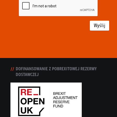
Wyślij
DOFINANSOWANIE Z POBREXITOWEJ REZERWY
DOSTAWCZEJ