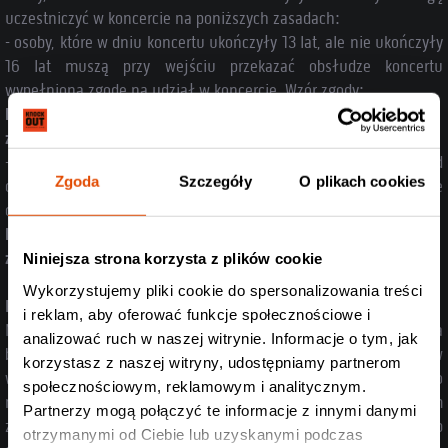
uczestniczyć w koncercie na poniższych zasadach:
- osoby, które w dniu koncertu ukończyły 13 lat, ale nie ukończyły
16 lat muszą przy wejściu przekazać obsłudze koncertu
wypełnioną zgodę na udział w koncercie. Wzór zgody:
https://www.docdroid.net/Tl06ZJG/zgoda-powyzej-13-roku-
zycia.doc.html
-osoby, które w dniu koncertu nie ukończyły 13 lat muszą być pod
Zgoda
Szczegóły
O plikach cookies
okiem opiekuna oraz na wejściu przekazać wypełnione
oświadczenie. Wzór zgody:
https://www.docdroid.net/EBPk7fR/zgoda-do-13-roku-
zycia.doc.html
Niniejsza strona korzysta z plików cookie
Wykorzystujemy pliki cookie do spersonalizowania treści
REGULAMIN
i reklam, aby oferować funkcje społecznościowe i
Na terenie imprezy obowiązuje zakaz wnoszenia i posiadania
analizować ruch w naszej witrynie. Informacje o tym, jak
broni lub innych niebezpiecznych przedmiotów, materiałów
korzystasz z naszej witryny, udostępniamy partnerom
wybuchowych, wyrobów pirotechnicznych, materiałów pożarowo
społecznościowym, reklamowym i analitycznym.
niebezpiecznych, napojów alkoholowych (za wyjątkiem
Partnerzy mogą połączyć te informacje z innymi danymi
zakupionych w Tauron Arena Kraków), środków odurzających lub
otrzymanymi od Ciebie lub uzyskanymi podczas