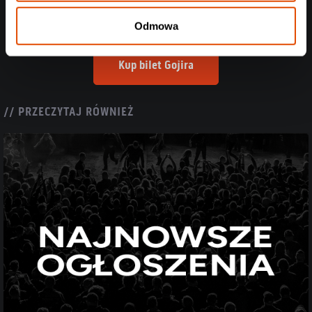
Zobacz informacje o nadchodzącym koncercie
Gojira
Odmowa
Kup bilet Gojira
// PRZECZYTAJ RÓWNIEŻ