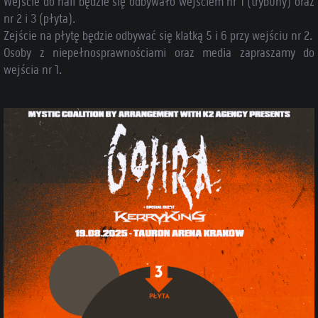
Wejście do hali będzie się odbywało wejściem nr 1 (trybuny) oraz
nr 2 i 3 (płyta).
Zejście na płytę będzie odbywać się klatką 5 i 6 przy wejściu nr 2.
Osoby z niepełnosprawnościami oraz media zapraszamy do
wejścia nr 1.