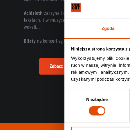
Acidsloth
zaczynali od nieco lżejszych dźwięków, ale 
tekstach, i w muzyce gwarantują maksymalne piekło n
wokali…
Zgoda
Bilety
na koncert są dostępne na
Knock Out Music Stor
Niniejsza strona korzysta z
Wykorzystujemy pliki cookie 
ruch w naszej witrynie. Inf
Zobacz informacje o nadchodzącym konc
reklamowym i analitycznym. 
uzyskanymi podczas korzysta
Wybór
Niezbędne
zgody