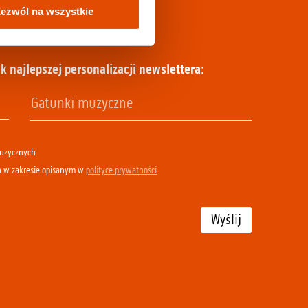
ezwól na wszystkie
k najlepszej personalizacji newslettera:
muzycznych
h w zakresie opisanym w
polityce prywatności
.
Wyślij