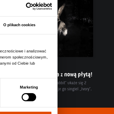
O plikach cookies
ołecznościowe i analizować
artnerom społecznościowym,
04.08.2026
anymi od Ciebie lub
Ghøstkid wraca z nową płytą!
„Follow the White Rabbit” ukaże się 2
Marketing
października, promuje go singiel „Ivory”.