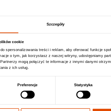
przerzucili się na dojmująco przygniatający sludge metal. I w
a ziemi oraz zerowy poziom radości, a w dodatku jadą kilka
Szczegóły
e
(druki kolekcjonerskie).
 plików cookie
do spersonalizowania treści i reklam, aby oferować funkcje sp
ormacje o tym, jak korzystasz z naszej witryny, udostępniamy p
ercie Acid King
Kup bilet Acid King
Partnerzy mogą połączyć te informacje z innymi danymi otrzym
nia z ich usług.
Preferencje
Statystyka