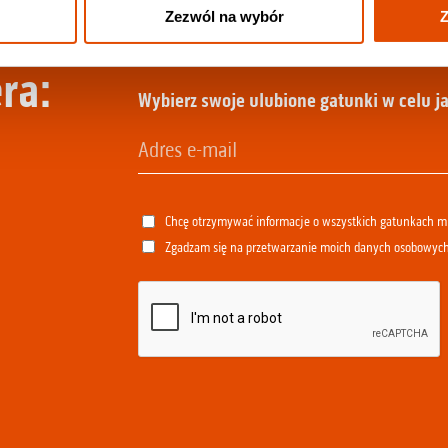
Zezwól na wybór
Z
ra:
Wybierz swoje ulubione gatunki w celu ja
Chcę otrzymywać informacje o wszystkich gatunkach 
Zgadzam się na przetwarzanie moich danych osobowyc