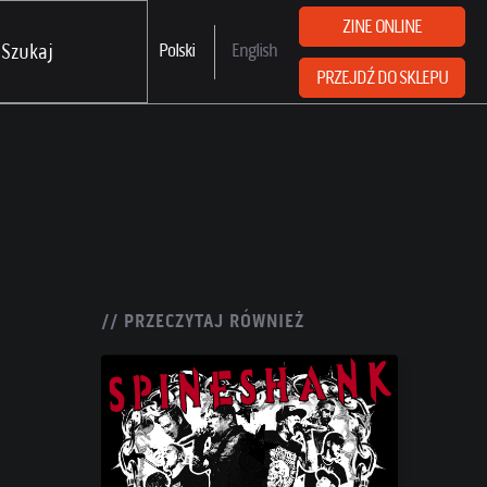
ZINE ONLINE
Polski
English
PRZEJDŹ DO SKLEPU
// PRZECZYTAJ RÓWNIEŻ