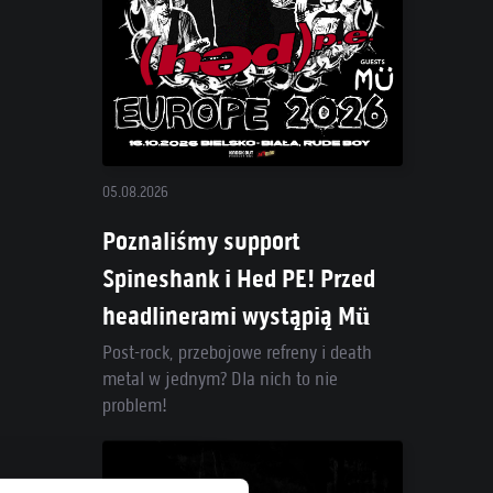
05.08.2026
Poznaliśmy support
Spineshank i Hed PE! Przed
headlinerami wystąpią Mü
Post-rock, przebojowe refreny i death
metal w jednym? Dla nich to nie
problem!