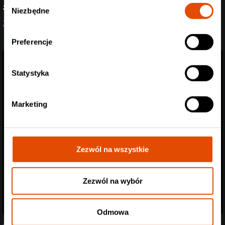
Wybór
#StreszczenieTygodnia
Niezbędne
zgody
Zobacz aktualizację z ostatnich dni (27.07-07.08.2026)
Preferencje
Statystyka
Marketing
Zezwól na wszystkie
Zezwól na wybór
Odmowa