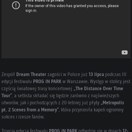
Zespół
Dream Theater
zagości w Polsce już
13 lipca
podczas III
edycji festiwalu
PROG IN PARK
w Warszawie. Występ w stolicy jest
częścią światowej trasy koncertowej
„The Distance Over Time
Tour”
, a setlista składać się będzie zarówno z najświeższych
utworów, jak i pochodzących z 20-letniej już płyty
„Metropolis
pt. 2 Scenes from a Memory”
, która przyniosła kapeli ogromny
sukces i rzesze fanów.
Trzecia edycja festiwalu
PROG IN PARK
odbędzie się w dniach
12-