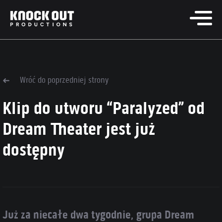
Wróć do poprzedniej strony
Klip do utworu “Paralyzed” od
Dream Theater jest już
dostępny
Już za niecałe dwa tygodnie, grupa Dream