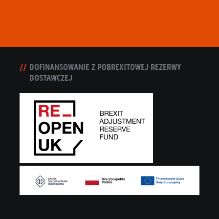
DOFINANSOWANIE Z POBREXITOWEJ REZERWY
DOSTAWCZEJ