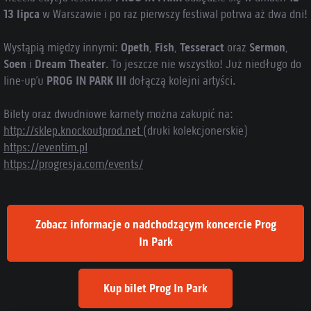
13 lipca
w Warszawie i po raz pierwszy festiwal potrwa aż dwa dni!
Wystąpią między innymi:
Opeth
,
Fish
,
Tesseract
oraz
Sermon
,
Soen
i
Dream Theater
. To jeszcze nie wszystko! Już niedługo do
line-up’u
PROG IN PARK III
dołączą kolejni artyści.
Bilety oraz dwudniowe karnety można zakupić na:
http://sklep.knockoutprod.net
(druki kolekcjonerskie)
https://eventim.pl
https://progresja.com/events/
Zobacz informacje o nadchodzącym koncercie Prog
In Park
Kup bilet Prog In Park