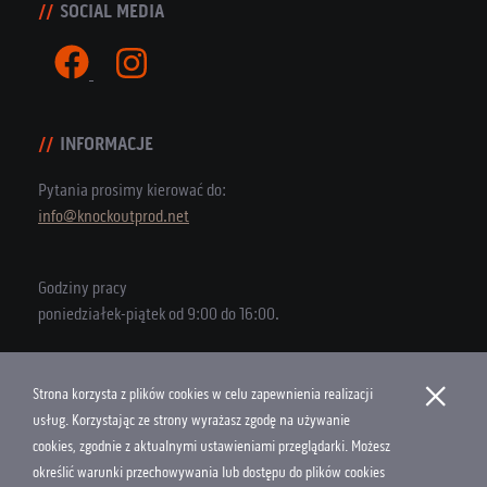
SOCIAL MEDIA
INFORMACJE
Pytania prosimy kierować do:
info@knockoutprod.net
Godziny pracy
poniedziałek-piątek od 9:00 do 16:00.
×
Strona korzysta z plików cookies w celu zapewnienia realizacji
Copyright © 2026 Knock Out Productions
usług. Korzystając ze strony wyrażasz zgodę na używanie
cookies, zgodnie z aktualnymi ustawieniami przeglądarki. Możesz
Polityka Cookies
określić warunki przechowywania lub dostępu do plików cookies
Projekt i wykonanie