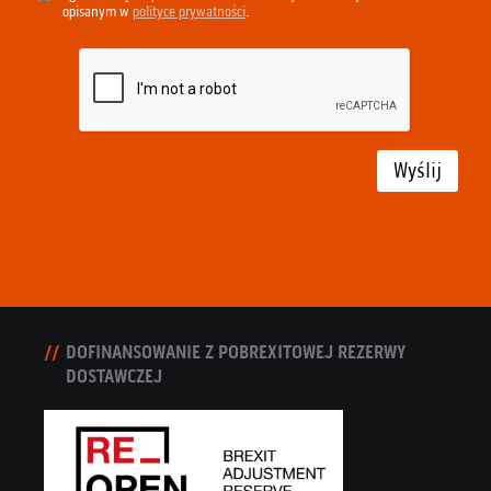
opisanym w
polityce prywatności
.
Wyślij
DOFINANSOWANIE Z POBREXITOWEJ REZERWY
DOSTAWCZEJ