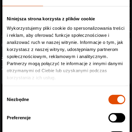
Niniejsza strona korzysta z plików cookie
Wykorzystujemy pliki cookie do spersonalizowania treści
i reklam, aby oferować funkcje społecznościowe i
analizować ruch w naszej witrynie. Informacje o tym, jak
07.08.2026
korzystasz z naszej witryny, udostępniamy partnerom
społecznościowym, reklamowym i analitycznym.
#StreszczenieTygodnia
Partnerzy mogą połączyć te informacje z innymi danymi
Zobacz aktualizację z ostatnich dni (27.07-07.08.2026)
otrzymanymi od Ciebie lub uzyskanymi podczas
korzystania z ich usług.
Wybór
Niezbędne
zgody
Preferencje