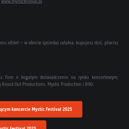
:
www.mysticfestival.pl
u eBilet – w ofercie sprzedaż ratalna, kupujesz dziś, płacisz
jusz firm o bogatym doświadczeniu na rynku koncertowym,
Knock Out Productions, Mystic Production i B90.
ącym koncercie Mystic Festival 2025
ystic Festival 2025