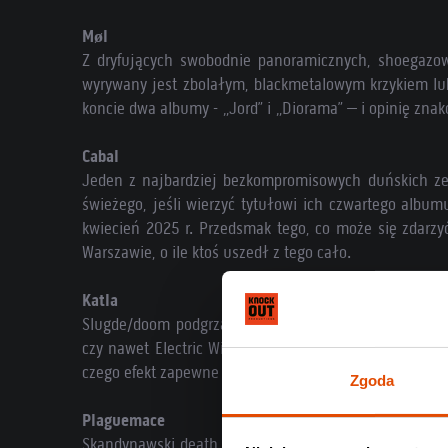
Møl
Z dryfujących swobodnie panoramicznych, shoegazow
wyrywany jest zbolałym, blackmetalowym krzykiem lu
koncie dwa albumy - „Jord” i „Diorama” – i opinię zn
Cabal
Jeden z najbardziej bezkompromisowych duńskich ze
świeżego, jeśli wierzyć tytułowi ich czwartego albu
kwiecień 2025 r. Przedsmak tego, co może się zdarzy
Warszawie, o ile ktoś uszedł z tego cało.
Katla
Slugde/doom podgrzany piekielnym ogniem. Jest cię
czy nawet Electric Wizard. Po kilku latach wojowania
czego efekt zapewne wkrótce poznamy.
Zgoda
Plaguemace
Skandynawski death metal w najczystszej formie. Jeś