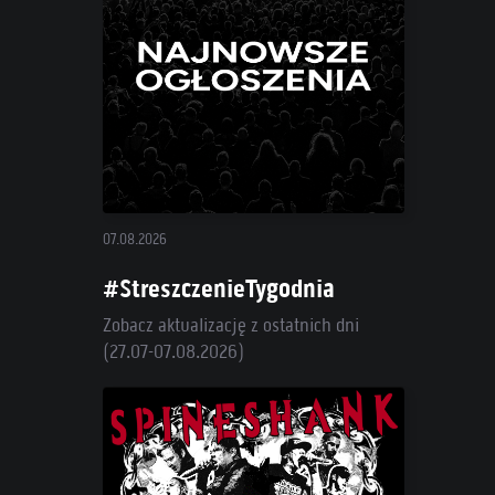
07.08.2026
#StreszczenieTygodnia
Zobacz aktualizację z ostatnich dni
(27.07-07.08.2026)