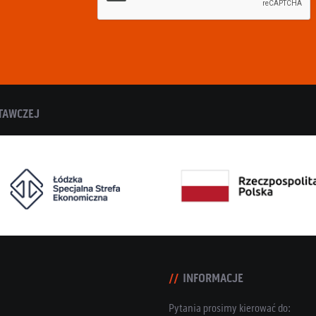
TAWCZEJ
INFORMACJE
Pytania prosimy kierować do: