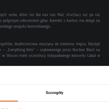
ych snów, które śni dla nas nas Møl, słuchacz raz po raz
b potężnym uderzeniem gitar. Kwintet z Aarhus ma dotąd na
akomitego zespołu koncertowego.
społów, deathcore’owa maszyna do mielenia mięsa. Niezbyt
mu – „Everything Rots” – szykowanego przez Nuclear Blast na
ć w Stoczni mieli uczestnicy listopadowego koncertu Cabal w
żko, surowo i bezkompromisowo – to rzecz dla fanów Conana
 w undergroundzie Katla podpisali kontrakt z Napalm Records,
Szczegóły
li nie zegniecie karków do headbangingu, Plaguemace wam je