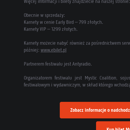
Więcej informacji i bilety znajdziecie na naszej stronie
Obecnie w sprzedaży:
Karnety w cenie Early Bird – 799 złotych.
Karnety VIP – 1299 złotych.
Karnety możecie nabyć również za pośrednictwem serwis
później:
www.ebilet.pl
Partnerem festiwalu jest Antyradio.
Organizatorem festiwalu jest Mystic Coalition, so
festiwalowym i wydawniczym, w skład którego wchodzą 
Zobacz informacje o nadchodz
Kup bilet M