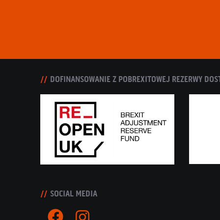
DOFINANSOWANIE Z POBREXITOWEJ REZERWY DOS
SOCIAL MEDIA