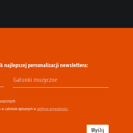
k najlepszej personalizacji newslettera:
muzycznych
h w zakresie opisanym w
polityce prywatności
.
Wyślij