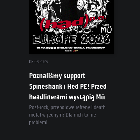
05.08.2026
Poznaliśmy support
Spineshank i Hed PE! Przed
headlinerami wystąpią Mü
Post-rock, przebojowe refreny i death
metal w jednym? Dla nich to nie
problem!