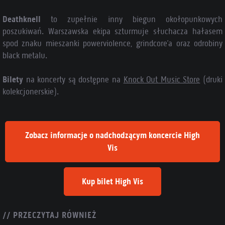
Deathknell
to zupełnie inny biegun okołopunkowych
poszukiwań. Warszawska ekipa szturmuje słuchacza hałasem
spod znaku mieszanki powerviolence, grindcore’a oraz odrobiny
black metalu.
Bilety
na koncerty są dostępne na
Knock Out Music Store
(druki
kolekcjonerskie).
Zobacz informacje o nadchodzącym koncercie High
Vis
Kup bilet High Vis
// PRZECZYTAJ RÓWNIEŻ