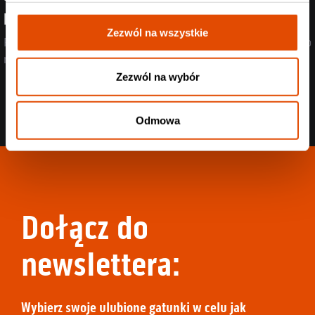
headlinerami wystąpią Mü
Zezwól na wszystkie
Post-rock, przebojowe refreny i death metal w jednym? Dla nich to
nie problem!
Zezwól na wybór
Odmowa
Dołącz do
newslettera:
Wybierz swoje ulubione gatunki w celu jak