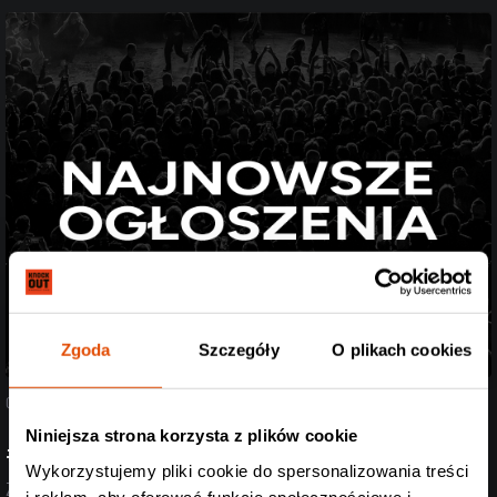
Zgoda
Szczegóły
O plikach cookies
07.08.2026
Niniejsza strona korzysta z plików cookie
#StreszczenieTygodnia
Wykorzystujemy pliki cookie do spersonalizowania treści
Zobacz aktualizację z ostatnich dni (27.07-07.08.2026)
i reklam, aby oferować funkcje społecznościowe i