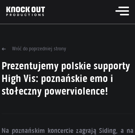
Wróć do poprzedniej strony
Prezentujemy polskie supporty
High Vis: poznańskie emo i
stołeczny powerviolence!
Na poznańskim koncercie zagrają Siding, a na