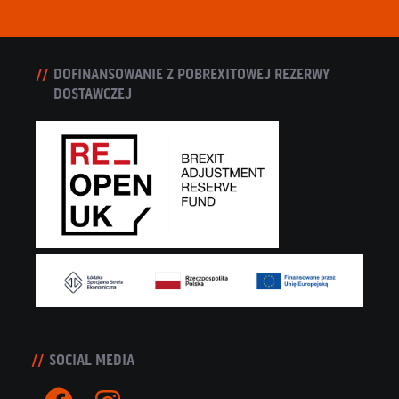
DOFINANSOWANIE Z POBREXITOWEJ REZERWY
DOSTAWCZEJ
SOCIAL MEDIA