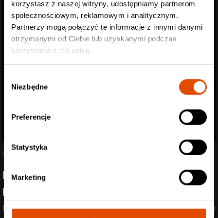
korzystasz z naszej witryny, udostępniamy partnerom
społecznościowym, reklamowym i analitycznym.
Partnerzy mogą połączyć te informacje z innymi danymi
otrzymanymi od Ciebie lub uzyskanymi podczas
korzystania z ich usług.
Wybór
Niezbędne
zgody
Preferencje
Statystyka
05.08.2026
Poznaliśmy support Spineshank i Hed PE! Przed
Marketing
headlinerami wystąpią Mü
Post-rock, przebojowe refreny i death metal w jednym? Dla nich to