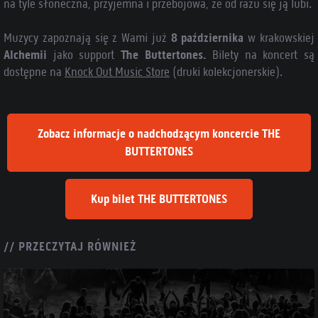
na tyle słoneczna, przyjemna i przebojowa, że od razu się ją lubi.
Muzycy zapoznają się z Wami już
8 października
w krakowskiej
Alchemii
jako support
The Buttertones.
Bilety na koncert są
dostępne na
Knock Out Music Store
(druki kolekcjonerskie).
Zobacz informacje o nadchodzącym koncercie THE
BUTTERTONES
Kup bilet THE BUTTERTONES
// PRZECZYTAJ RÓWNIEŻ