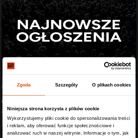
Zgoda
Szczegóły
O plikach cookies
07.08.2026
#StreszczenieTygodnia
Niniejsza strona korzysta z plików cookie
Zobacz aktualizację z ostatnich dni (27.07-07.08.2026)
Wykorzystujemy pliki cookie do spersonalizowania treści
i reklam, aby oferować funkcje społecznościowe i
analizować ruch w naszej witrynie. Informacje o tym, jak