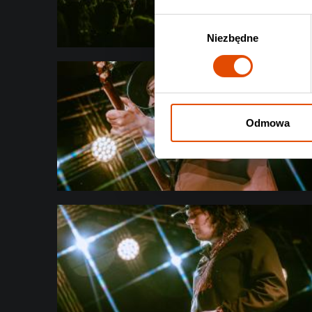
Wybór
Niezbędne
zgody
Odmowa