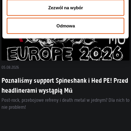
Zezwól na wybór
Odmowa
05.08.2026
Poznaliśmy support Spineshank i Hed PE! Przed
headlinerami wystąpią Mü
Post-rock, przebojowe refreny i death metal w jednym? Dla nich to
nie problem!