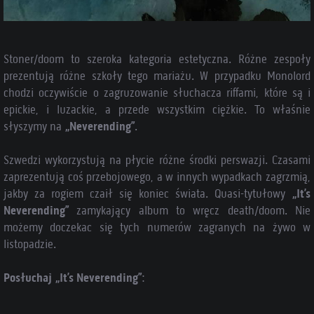
Stoner/doom to szeroka kategoria estetyczna. Różne zespoły
prezentują różne szkoły tego mariażu. W przypadku Monolord
chodzi oczywiście o zagruzowanie słuchacza riffami, które są i
epickie, i luzackie, a przede wszystkim ciężkie. To właśnie
słyszymy na
„Neverending”
.
Szwedzi wykorzystują na płycie różne środki perswazji. Czasami
zaprezentują coś przebojowego, a w innych wypadkach zagrzmią,
jakby za rogiem czaił się koniec świata. Quasi-tytułowy
„It’s
Neverending”
zamykający album to wręcz death/doom. Nie
możemy doczekac się tych numerów zagranych na żywo w
listopadzie.
Posłuchaj „It’s Neverending”
: