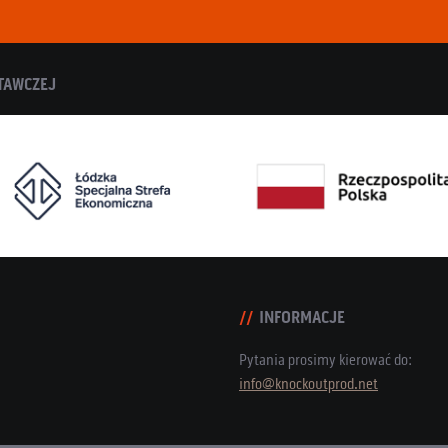
TAWCZEJ
INFORMACJE
Pytania prosimy kierować do:
info@knockoutprod.net