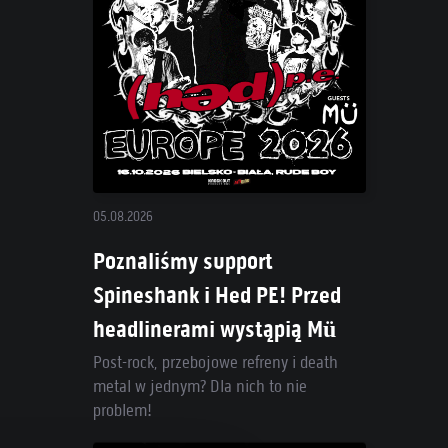
05.08.2026
Poznaliśmy support
Spineshank i Hed PE! Przed
headlinerami wystąpią Mü
Post-rock, przebojowe refreny i death
metal w jednym? Dla nich to nie
problem!