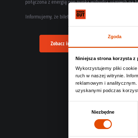
połączona z energią pop punka wzbudza uśmiech na twa
Informujemy, że bilety na ten jubileuszowy koncert są
Zgoda
Zobacz informacje o nadchodzącym konce
Niniejsza strona korzysta z
Wykorzystujemy pliki cookie 
ruch w naszej witrynie. Inf
reklamowym i analitycznym. 
uzyskanymi podczas korzysta
Wybór
Niezbędne
zgody