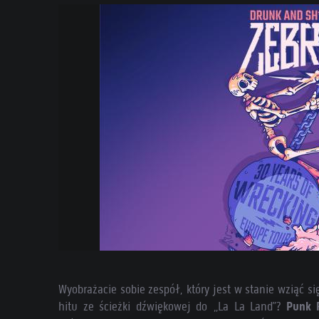
Wyobrażacie sobie zespół, który jest w stanie wziąć s
hitu ze ścieżki dźwiękowej do „La La Land”?
Punk 