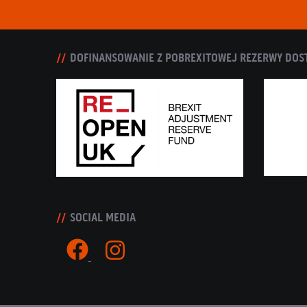
DOFINANSOWANIE Z POBREXITOWEJ REZERWY DOS
SOCIAL MEDIA