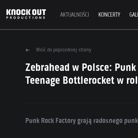
AKTUALNOŚCI
KONCERTY
GAL
Wróć do poprzedniej strony
Zebrahead w Polsce: Punk 
Teenage Bottlerocket w ro
Punk Rock Factory grają radosnego punk