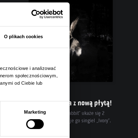
O plikach cookies
ołecznościowe i analizować
artnerom społecznościowym,
anymi od Ciebie lub
04.08.2026
Ghøstkid wraca z nową płytą!
Marketing
„Follow the White Rabbit” ukaże się 2
października, promuje go singiel „Ivory”.