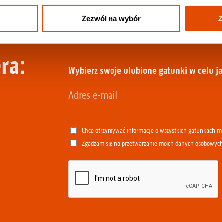
Zezwól na wybór
Z
ra:
Wybierz swoje ulubione gatunki w celu ja
Chcę otrzymywać informacje o wszystkich gatunkach 
Zgadzam się na przetwarzanie moich danych osobowyc