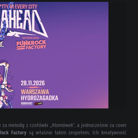
ię za melodię z czołówki „Atomówek”, a jednocześnie za cover
Rock Factory
są właśnie takim zespołem. Ich kreatywność