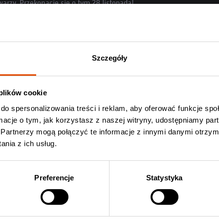
rzy. Przekonacie się o tym 28 listopada!
 dostępne na
Knock Out Music Store
(druki kolekcjonerskie).
Szczegóły
rcie Zebrahead
Kup bilet Zebrahead
 plików cookie
do spersonalizowania treści i reklam, aby oferować funkcje sp
ormacje o tym, jak korzystasz z naszej witryny, udostępniamy p
Partnerzy mogą połączyć te informacje z innymi danymi otrzym
nia z ich usług.
Preferencje
Statystyka