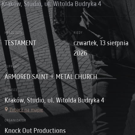
Kraków, Studio, ul. Witolda Budryka 4
HEADLINER
KIEDY
TESTAMENT
czwartek, 13 sierpnia
2026
SUPPORT
ARMORED SAINT + METAL CHURCH
MIEJSCE
Kraków, Studio, ul. Witolda Budryka 4
Zobacz na mapie
ORGANIZATOR
Knock Out Productions