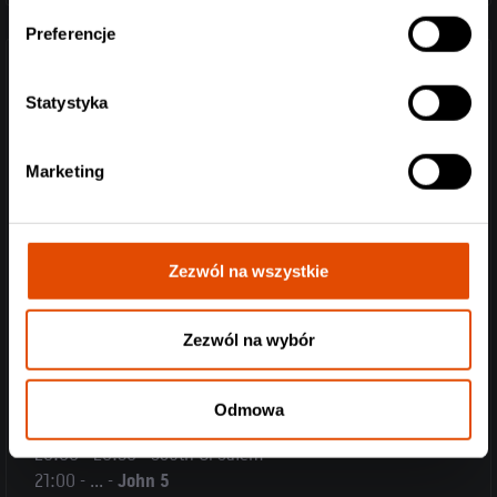
Preferencje
SOUTH OF SALEM (Wielka Brytania) hard rock:
Statystyka
Czas na coś naprawdę oldschoolowego – wyciągniętego
żywcem z lat 80. South of Salem rozczulą was i podniosą
Marketing
wam testosteron najprawdziwszym i najszczerszym hard
rockiem.
https://www.facebook.com/southofsalemband
Zezwól na wszystkie
https://www.youtube.com/watch?v=6NhQSBlpohM
https://www.instagram.com/southofsalemofficial
Zezwól na wybór
-
Czasówka:
Odmowa
19:00 - drzwi
20:00 - 20:30 - South Of Salem
21:00 - ... -
John 5