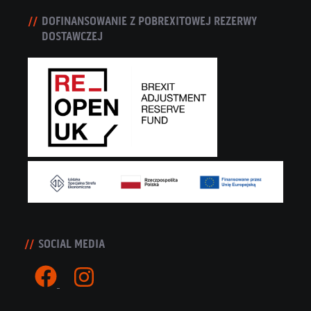
DOFINANSOWANIE Z POBREXITOWEJ REZERWY
DOSTAWCZEJ
SOCIAL MEDIA