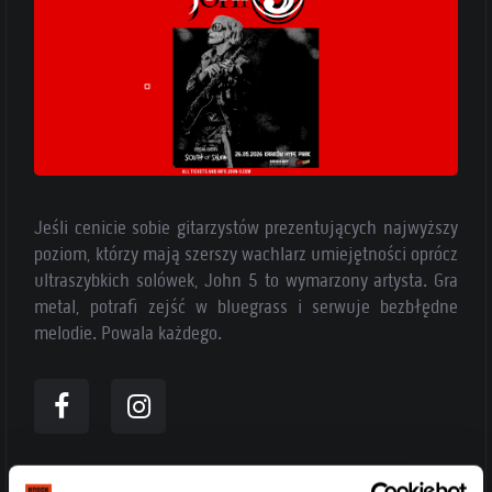
Jeśli cenicie sobie gitarzystów prezentujących najwyższy
poziom, którzy mają szerszy wachlarz umiejętności oprócz
ultraszybkich solówek, John 5 to wymarzony artysta. Gra
metal, potrafi zejść w bluegrass i serwuje bezbłędne
melodie. Powala każdego.