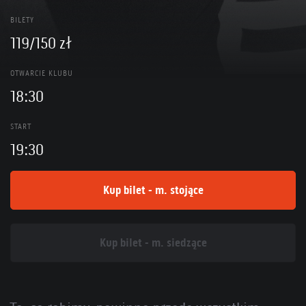
BILETY
119/150 zł
OTWARCIE KLUBU
18:30
START
19:30
Kup bilet - m. stojące
Kup bilet - m. siedzące