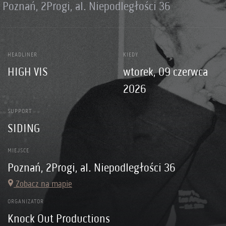
Poznań, 2Progi, al. Niepodległości 36
HEADLINER
KIEDY
HIGH VIS
wtorek, 09 czerwca
2026
SUPPORT
SIDING
MIEJSCE
Poznań, 2Progi, al. Niepodległości 36
Zobacz na mapie
ORGANIZATOR
Knock Out Productions