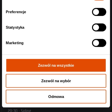
Preferencje
Statystyka
SIDING (Polska) emo, hardcore punk:
Grają emo, w którym emocje nie podlegają żadnym
Marketing
filtrem. Poznańskie Siding strzelają w słuchacza muzyką
o wyraźnie hardcore/punkowym sznycie, więc nie brakuje
im i agresji, i chwytliwości. To będzie kawał występu!
Zezwól na wszystkie
https://www.facebook.com/sidingemohc
https://www.youtube.com/watch?v=_JkAF7z4jdU
https://www.instagram.com/sidinghc/
Zezwól na wybór
-
Odmowa
Czasówka:
19:30 - drzwi
20:30 - Siding