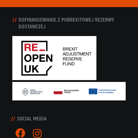
DOFINANSOWANIE Z POBREXITOWEJ REZERWY
DOSTAWCZEJ
SOCIAL MEDIA