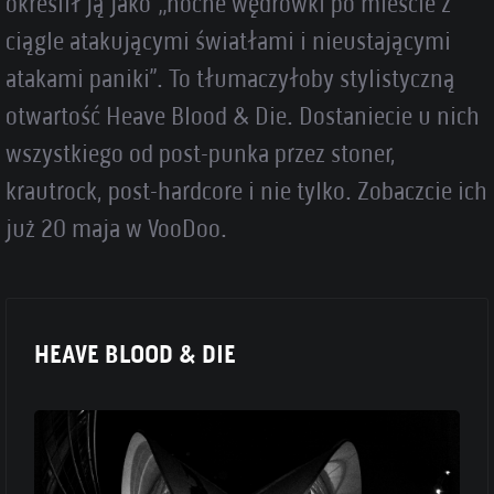
określił ją jako „nocne wędrówki po mieście z
ciągle atakującymi światłami i nieustającymi
atakami paniki”. To tłumaczyłoby stylistyczną
otwartość Heave Blood & Die. Dostaniecie u nich
wszystkiego od post-punka przez stoner,
krautrock, post-hardcore i nie tylko. Zobaczcie ich
już 20 maja w VooDoo.
HEAVE BLOOD & DIE