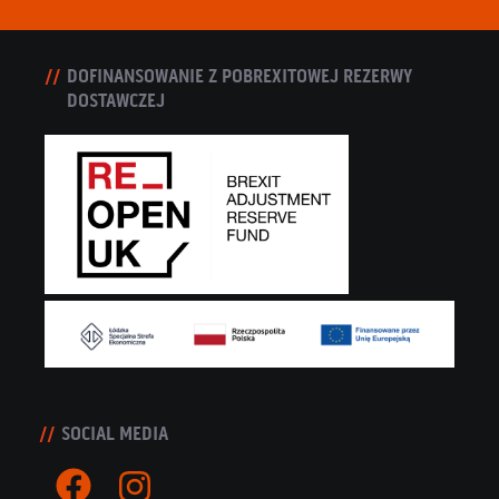
DOFINANSOWANIE Z POBREXITOWEJ REZERWY
DOSTAWCZEJ
SOCIAL MEDIA