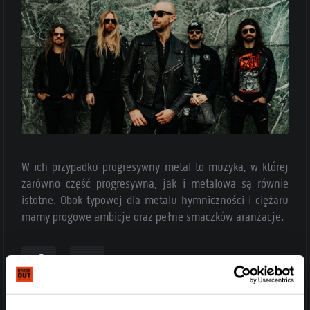
W ich przypadku progresywny metal to muzyka, w której
zarówno część progresywna, jak i metalowa są równie
istotne. Obok typowej dla metalu hymniczności i ciężaru
mamy progowe ambicje oraz pełne smaczków aranżacje.