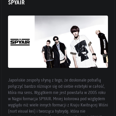
SPYAIR
Japońskie zespoły słyną z tego, że doskonale potrafią
połączyć bardzo różniące się od siebie estetyki w całość,
która ma sens. Wyjątkiem nie jest powstała w 2005 roku
w Nagoi formacja SPYAIR. Mniej kolorowa pod względem
wyglądu niż wiele innych formacji z Kraju Kwitnącej Wiśni
(nurt visual kei) i tworząca hybrydę, która nie