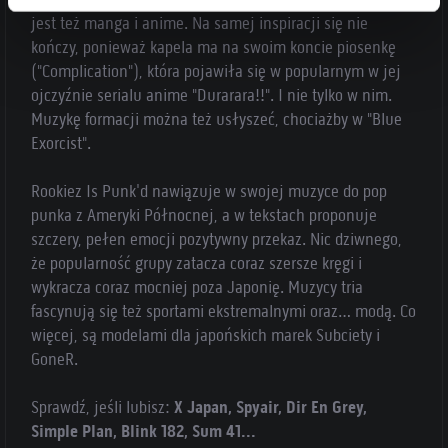
jest też manga i anime. Na samej inspiracji się nie
kończy, ponieważ kapela ma na swoim koncie piosenkę
("Complication"), która pojawiła się w popularnym w jej
ojczyźnie serialu anime "Durarara!!". I nie tylko w nim.
Muzykę formacji można też usłyszeć, chociażby w "Blue
Exorcist".
Rookiez Is Punk'd nawiązuje w swojej muzyce do pop
punka z Ameryki Północnej, a w tekstach proponuje
szczery, pełen emocji pozytywny przekaz. Nic dziwnego,
że popularność grupy zatacza coraz szersze kręgi i
wykracza coraz mocniej poza Japonię. Muzycy tria
fascynują się też sportami ekstremalnymi oraz… modą. Co
więcej, są modelami dla japońskich marek Subciety i
GoneR.
Sprawdź, jeśli lubisz:
X Japan, Spyair, Dir En Grey,
Simple Plan, Blink 182, Sum 41...