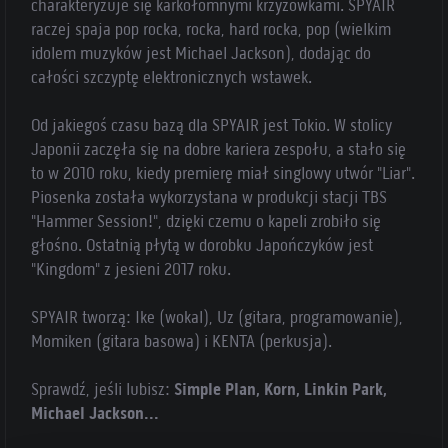
charakteryzuje się karkołomnymi krzyżówkami. SPYAIR
raczej spaja pop rocka, rocka, hard rocka, pop (wielkim
idolem muzyków jest Michael Jackson), dodając do
całości szczyptę elektronicznych wstawek.
Od jakiegoś czasu bazą dla SPYAIR jest Tokio. W stolicy
Japonii zaczęła się na dobre kariera zespołu, a stało się
to w 2010 roku, kiedy premierę miał singlowy utwór "Liar".
Piosenka została wykorzystana w produkcji stacji TBS
"Hammer Session!", dzięki czemu o kapeli zrobiło się
głośno. Ostatnią płytą w dorobku Japończyków jest
"Kingdom" z jesieni 2017 roku.
SPYAIR tworzą: Ike (wokal), Uz (gitara, programowanie),
Momiken (gitara basowa) i KENTA (perkusja).
Sprawdź, jeśli lubisz:
Simple Plan, Korn, Linkin Park,
Michael Jackson...