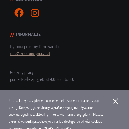
INFORMACJE
Pytania prosimy kierować do:
info@knockoutprod.net
Godziny pracy
poniedziałek-piątek od 9:00 do 16:00.
×
Strona korzysta z plików cookies w celu zapewnienia realizacji
Copyright © 2026 Knock Out Productions
usług. Korzystając ze strony wyrażasz zgodę na używanie
cookies, zgodnie z aktualnymi ustawieniami przeglądarki. Możesz
Polityka Cookies
określić warunki przechowywania lub dostępu do plików cookies
Projekt i wykonanie
w Twojej przeglądarce...
Więcej informacji