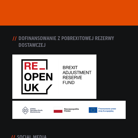
DOFINANSOWANIE Z POBREXITOWEJ REZERWY
DOSTAWCZEJ
SOCIAL MEDIA