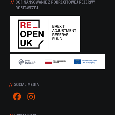
DOFINANSOWANIE Z POBREXITOWEJ REZERWY
DOSTAWCZEJ
SOCIAL MEDIA