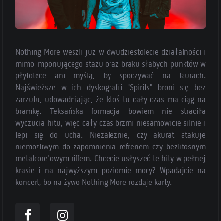
Nothing More weszli już w dwudziestolecie działalności i
mimo imponującego stażu oraz braku słabych punktów w
płytotece ani myślą, by spoczywać na laurach.
Najświeższe w ich dyskografii "Spirits" broni się bez
zarzutu, udowadniając, że ktoś tu cały czas ma ciąg na
bramkę. Teksańska formacja bowiem nie straciła
wyczucia hitu, więc cały czas brzmi niesamowicie silnie i
lepi się do ucha. Niezależnie, czy akurat atakuje
niemożliwym do zapomnienia refrenem czy bezlitosnym
metalcore'owym riffem. Chcecie usłyszeć te hity w pełnej
krasie i na najwyższym poziomie mocy? Wpadajcie na
koncert, bo na żywo Nothing More rozdaje karty.