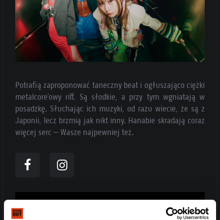
Potrafią zaproponować taneczny beat i ogłuszająco ciężki
metalcore’owy riff. Są słodkie, a przy tym wgniatają w
posadzkę. Słuchając ich muzyki, od razu wiecie, że są z
Japonii, lecz brzmią jak nikt inny. Hanabie skradają coraz
więcej serc – Wasze najpewniej też.