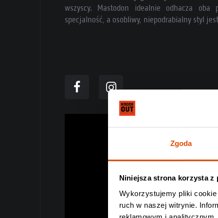
wszyscy. Mastodon idealnie odhacza oba p
specjalność, a osobliwy, niepodrabialny styl je
Zgoda
Niniejsza strona korzysta z
Wykorzystujemy pliki cookie 
ruch w naszej witrynie. Inf
reklamowym i analitycznym. 