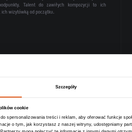
odpunkty. Talent do zawiłych kompozycji to ich
st ich wizytówką od początku.
Szczegóły
 plików cookie
do spersonalizowania treści i reklam, aby oferować funkcje sp
ormacje o tym, jak korzystasz z naszej witryny, udostępniamy p
Partnerzy mogą połączyć te informacje z innymi danymi otrzym