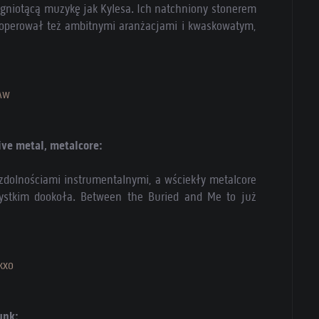
 gniotącą muzykę jak Kylesa. Ich natchniony stonerem
u operował też ambitnymi aranżacjami i kwaskowatym,
Aw
ve metal, metalcore:
 zdolnościami instrumentalnymi, a wściekły metalcore
ystkim dookoła. Between the Buried and Me to już
kxo
unk: