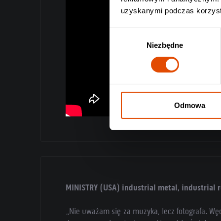
uzyskanymi podczas korzysta
Wybór
Niezbędne
zgody
Odmowa
MINISTRY (USA) industrial metal, industrial r
„Nie uważam się za muzyka, lecz fotografa. Wę