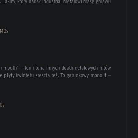
. Takim, który nadał industrial metalowi masę gniewu
6MOs
your mouth” – ten i tona innych deathmetalowych hitów
e płyty kwintetu zresztą też. To gatunkowy monolit –
0s