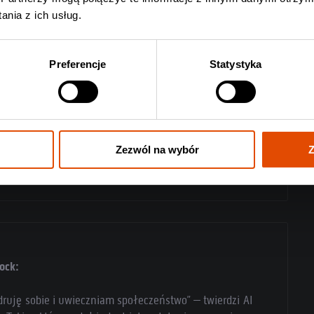
nia z ich usług.
Preferencje
Statystyka
Zezwól na wybór
Z
ock:
druję sobie i uwieczniam społeczeństwo” – twierdzi Al