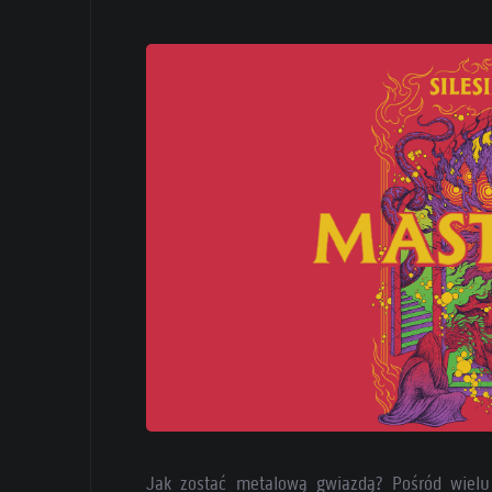
Jak zostać metalową gwiazdą? Pośród wielu