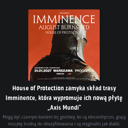
House of Protection zamyka skład trasy
Imminence, która wypromuje ich nową płytę
„Axis Mundi”
Mogą być czarnym koniem tej gonitwy, bo są ekscentryczni, grają
muzykę trudną do sklasyfikowania i są oryginalni jak diabli.