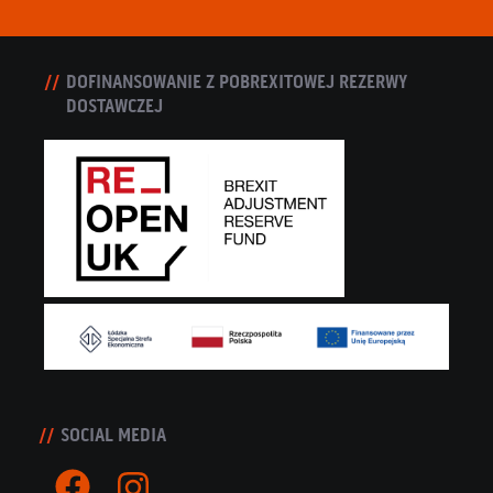
DOFINANSOWANIE Z POBREXITOWEJ REZERWY
DOSTAWCZEJ
SOCIAL MEDIA