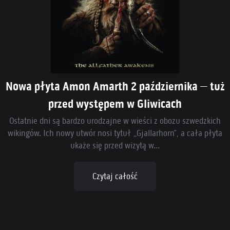
Nowa płyta Amon Amarth 2 października – tuż
przed występem w Gliwicach
Ostatnie dni są bardzo urodzajne w wieści z obozu szwedzkich
wikingów. Ich nowy utwór nosi tytuł „Gjallarhorn”, a cała płyta
ukaże się przed wizytą w...
Czytaj całość