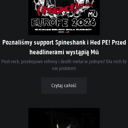
Poznaliśmy support Spineshank i Hed PE! Przed
headlinerami wystąpią Mü
Post-rock, przebojowe refreny i death metal w jednym? Dla nich to
nie problem!
Czytaj całość