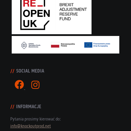
SOCIAL MEDIA
INFORMACJE
Pytania prosimy kierować do:
info@knockoutprod.net