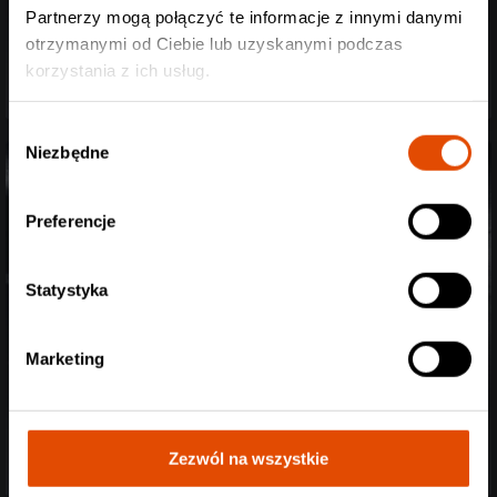
Partnerzy mogą połączyć te informacje z innymi danymi
W.A.S.P. + Support / 25.11.2017 / "Progresja"
otrzymanymi od Ciebie lub uzyskanymi podczas
Warszawa
korzystania z ich usług.
Wybór
Niezbędne
zgody
Preferencje
Statystyka
Marketing
Furia + Supporty / 25.11.2017 / "MegaClub"
Katowice
Zezwól na wszystkie