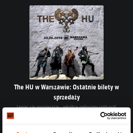
The HU w Warszawie: Ostatnie bilety w
sprzedaży
Lepiej się pospieszcie - wkrótce ogłosimy sold-out!
Czytaj całość