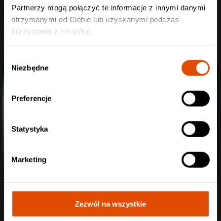
Partnerzy mogą połączyć te informacje z innymi danymi
Hanabie + Sun / 16.11.2025 / "Kwadrat"
otrzymanymi od Ciebie lub uzyskanymi podczas
Kraków
korzystania z ich usług.
Wybór
Niezbędne
zgody
Preferencje
Statystyka
Marketing
Citizen Soldier / 30.10.2025 / "Hype Park"
Kraków
Zezwól na wszystkie