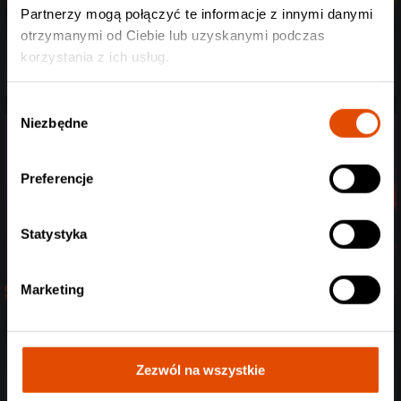
Partnerzy mogą połączyć te informacje z innymi danymi
Wind Rose + Orden Ogan, Angus McSix /
otrzymanymi od Ciebie lub uzyskanymi podczas
7.10.2025 / "Progresja" Warszawa
korzystania z ich usług.
Wybór
Niezbędne
zgody
Preferencje
Statystyka
Marketing
Gojira + Kerry King / 19.08.2025 / "Tauron
Arena" Kraków
Zezwól na wszystkie